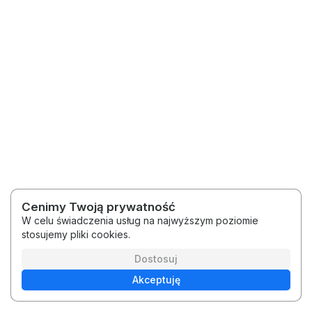
Cenimy Twoją prywatność
W celu świadczenia usług na najwyższym poziomie
stosujemy pliki cookies.
2026 © Praktyczny Python
Regulamin
Polityka prywatności
Dostosuj
Akceptuję
Polski
Platforma